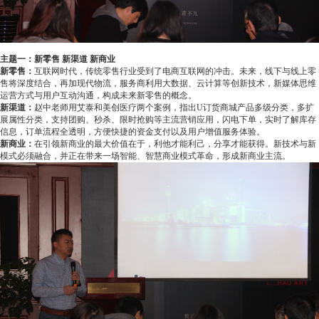
主题一：
新零售 新渠道 新商业
新零售：
互联网时代，传统零售行业受到了电商互联网的冲击。未来，线下与线上零
售将深度结合，再加现代物流，服务商利用大数据、云计算等创新技术，新媒体思维
运营方式与用户互动沟通，构成未来新零售的概念。
新渠道：
赵中老师用艾泰和美创医疗两个案例，指出U订货商城产品多级分类，多扩
展属性分类，支持团购、秒杀、限时抢购等主流营销应用，闪电下单，实时了解库存
信息，订单流程全透明，方便快捷的资金支付以及用户增值服务体验。
新商业：
在引领新商业的最大价值在于，利他才能利己，分享才能获得。新技术与新
模式必须融合，并正在带来一场智能、智慧商业模式革命，形成新商业主流。