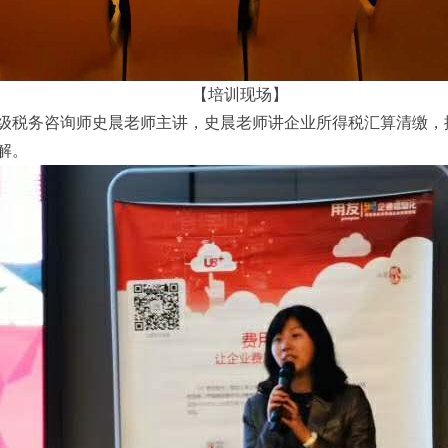
【培训现场】
级税务咨询师史晨老师主讲，史晨老师讲企业所得税汇算清缴，
解。